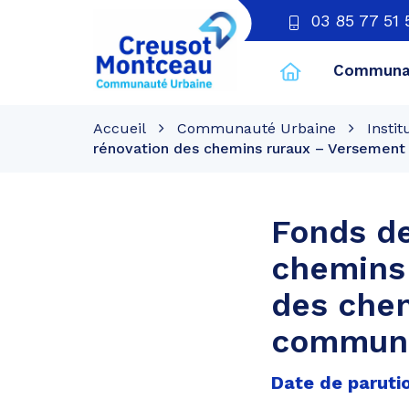
03 85 77 51 
Communau
CU
Creusot
Accueil
Communauté Urbaine
Instit
Montceau
rénovation des chemins ruraux – Versemen
Fonds de
chemins 
des chem
commune
Date de parutio