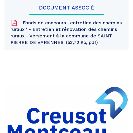
DOCUMENT ASSOCIÉ
Fonds de concours ' entretien des chemins
ruraux ' - Entretien et rénovation des chemins
ruraux - Versement à la commune de SAINT
PIERRE DE VARENNES
53,72 Ko, pdf
Partager
sur
Partager
Facebook
sur
Partager
Twitter
par