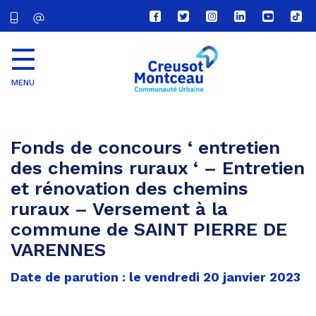
Lien
Lien
Lien
Lien
Lien
Lien
vers
vers
vers
vers
vers
vers
le
le
le
le
la
le
compte
compte
compte
compte
chaîne
com
Facebook
Twitter
Instagram
Linkedin
Youtube
tikt
MENU
CU
Creusot
Montceau
Fonds de concours ‘ entretien
des chemins ruraux ‘ – Entretien
et rénovation des chemins
ruraux – Versement à la
commune de SAINT PIERRE DE
VARENNES
Date de parution : le vendredi 20 janvier 2023