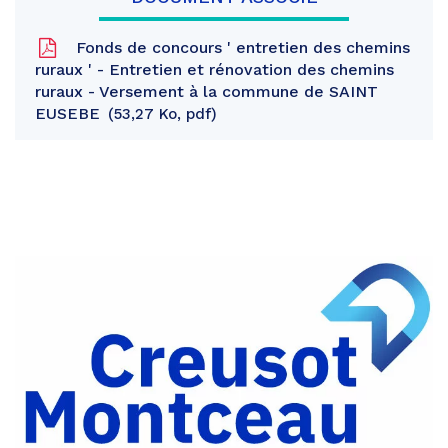
Fonds de concours ' entretien des chemins
ruraux ' - Entretien et rénovation des chemins
ruraux - Versement à la commune de SAINT
EUSEBE
53,27 Ko, pdf
Partager
sur
Partager
Facebook
sur
Partager
Twitter
par
e-