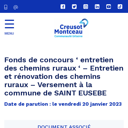
Lien
Lien
Lien
Lien
Lien
Lien
vers
vers
vers
vers
vers
vers
le
le
le
le
la
le
compte
compte
compte
compte
chaîne
com
Facebook
Twitter
Instagram
Linkedin
Youtube
tikt
MENU
CU
Creusot
Montceau
Fonds de concours ‘ entretien
des chemins ruraux ‘ – Entretien
et rénovation des chemins
ruraux – Versement à la
commune de SAINT EUSEBE
Date de parution : le vendredi 20 janvier 2023
DOCUMENT ASSOCIÉ