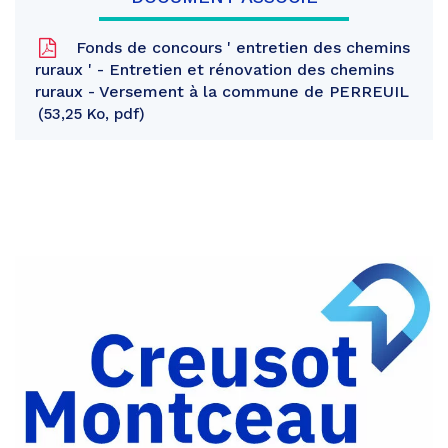
Fonds de concours ' entretien des chemins
ruraux ' - Entretien et rénovation des chemins
ruraux - Versement à la commune de PERREUIL
53,25 Ko, pdf
Partager
sur
Partager
Facebook
sur
Partager
Twitter
par
e-