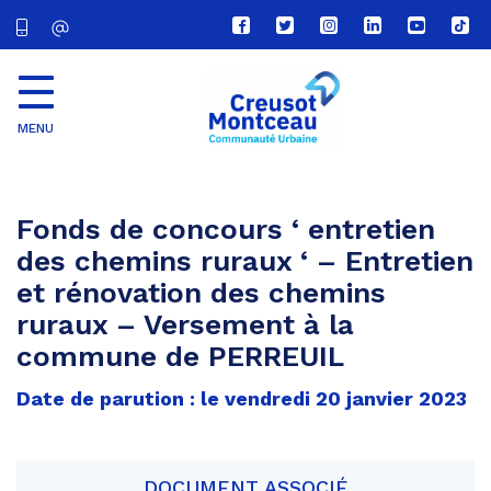
Lien
Lien
Lien
Lien
Lien
Lien
vers
vers
vers
vers
vers
vers
le
le
le
le
la
le
compte
compte
compte
compte
chaîne
com
Facebook
Twitter
Instagram
Linkedin
Youtube
tikt
MENU
CU
Creusot
Montceau
Fonds de concours ‘ entretien
des chemins ruraux ‘ – Entretien
et rénovation des chemins
ruraux – Versement à la
commune de PERREUIL
Date de parution : le vendredi 20 janvier 2023
DOCUMENT ASSOCIÉ