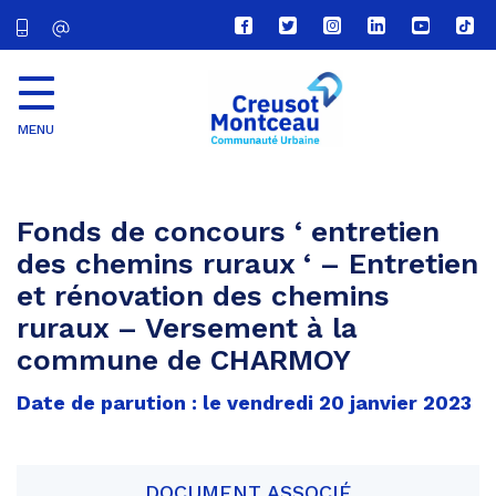
Lien
Lien
Lien
Lien
Lien
Lien
vers
vers
vers
vers
vers
vers
le
le
le
le
la
le
compte
compte
compte
compte
chaîne
com
Facebook
Twitter
Instagram
Linkedin
Youtube
tikt
MENU
CU
Creusot
Montceau
Fonds de concours ‘ entretien
des chemins ruraux ‘ – Entretien
et rénovation des chemins
ruraux – Versement à la
commune de CHARMOY
Date de parution : le vendredi 20 janvier 2023
DOCUMENT ASSOCIÉ