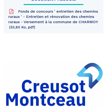
Fonds de concours ' entretien des chemins
ruraux ' - Entretien et rénovation des chemins
ruraux - Versement à la commune de CHARMOY
53,80 Ko, pdf
Partager
sur
Partager
Facebook
sur
Partager
Twitter
par
e-