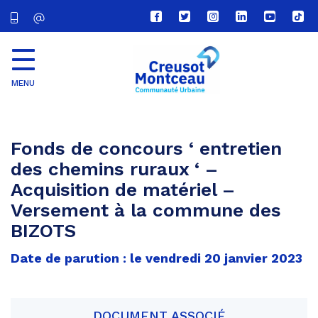
Lien
Lien
Lien
Lien
Lien
Lien
vers
vers
vers
vers
vers
vers
le
le
le
le
la
le
compte
compte
compte
compte
chaîne
com
Facebook
Twitter
Instagram
Linkedin
Youtube
tikt
MENU
CU
Creusot
Montceau
Fonds de concours ‘ entretien
des chemins ruraux ‘ –
Acquisition de matériel –
Versement à la commune des
BIZOTS
Date de parution : le vendredi 20 janvier 2023
DOCUMENT ASSOCIÉ