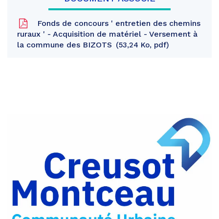
Fonds de concours ' entretien des chemins
ruraux ' - Acquisition de matériel - Versement à
la commune des BIZOTS
53,24 Ko, pdf
Partager
sur
Partager
Facebook
sur
Partager
Twitter
par
e-
mail