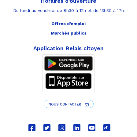
Horaires d’ouverture
Du lundi au vendredi de 8h30 à 12h et de 13h30 à 17h
Offres d’emploi
Marchés publics
Application Relais citoyen
NOUS CONTACTER
Lien
Lien
Lien
Lien
Lien
Lien