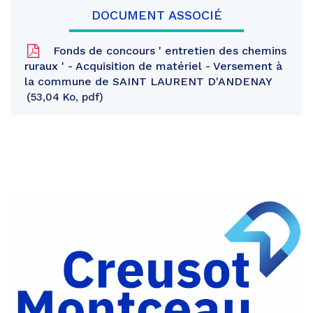
DOCUMENT ASSOCIÉ
Fonds de concours ' entretien des chemins
ruraux ' - Acquisition de matériel - Versement à
la commune de SAINT LAURENT D'ANDENAY
53,04 Ko, pdf
Partager
sur
Partager
Facebook
sur
Partager
Twitter
par