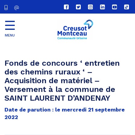
Lien
Lien
Lien
Lien
Lien
Lien
vers
vers
vers
vers
vers
vers
le
le
le
le
la
le
compte
compte
compte
compte
chaîne
com
Facebook
Twitter
Instagram
Linkedin
Youtube
tikt
MENU
CU
Creusot
Montceau
Fonds de concours ‘ entretien
des chemins ruraux ‘ –
Acquisition de matériel –
Versement à la commune de
SAINT LAURENT D’ANDENAY
Date de parution : le mercredi 21 septembre
2022