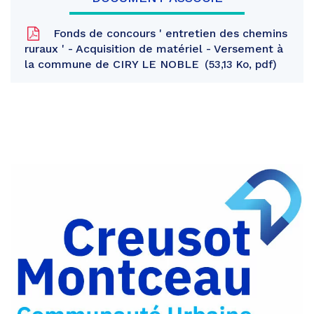
Fonds de concours ' entretien des chemins
ruraux ' - Acquisition de matériel - Versement à
la commune de CIRY LE NOBLE
53,13 Ko, pdf
Partager
sur
Partager
Facebook
sur
Partager
Twitter
par
e-
mail