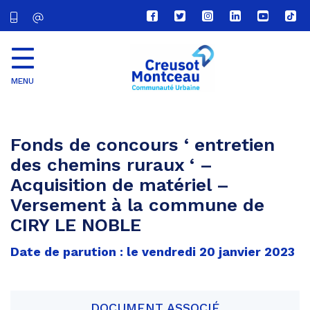
Lien
Lien
Lien
Lien
Lien
Lien
vers
vers
vers
vers
vers
vers
le
le
le
le
la
le
compte
compte
compte
compte
chaîne
com
Facebook
Twitter
Instagram
Linkedin
Youtube
tikt
MENU
CU
Creusot
Montceau
Fonds de concours ‘ entretien
des chemins ruraux ‘ –
Acquisition de matériel –
Versement à la commune de
CIRY LE NOBLE
Date de parution : le vendredi 20 janvier 2023
DOCUMENT ASSOCIÉ