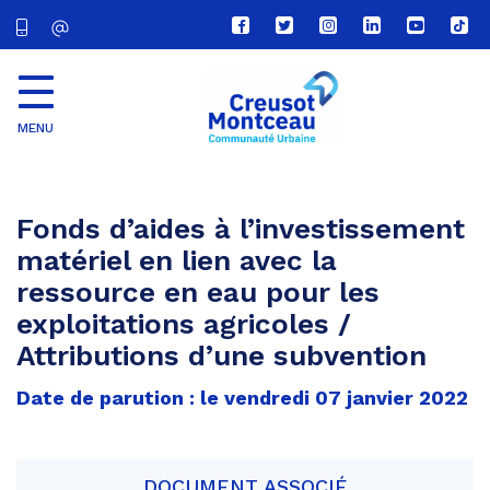
Lien
Lien
Lien
Lien
Lien
Lien
vers
vers
vers
vers
vers
vers
le
le
le
le
la
le
compte
compte
compte
compte
chaîne
com
Facebook
Twitter
Instagram
Linkedin
Youtube
tikt
MENU
CU
Creusot
Montceau
Fonds d’aides à l’investissement
matériel en lien avec la
ressource en eau pour les
exploitations agricoles /
Attributions d’une subvention
Date de parution : le vendredi 07 janvier 2022
DOCUMENT ASSOCIÉ