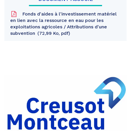
Fonds d'aides à l'investissement matériel
en lien avec la ressource en eau pour les
exploitations agricoles / Attributions d'une
subvention
72,99 Ko, pdf
Partager
sur
Partager
Facebook
sur
Partager
Twitter
par
e-