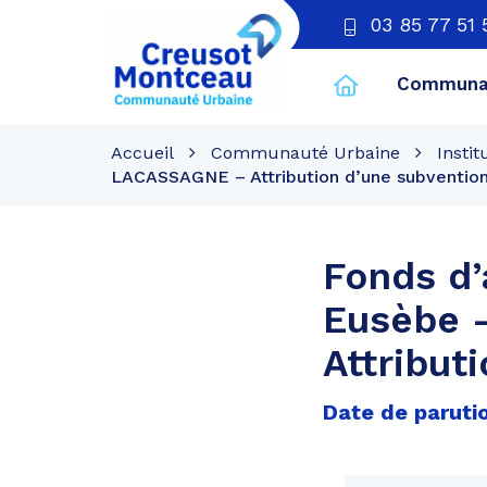
03 85 77 51 
Communau
CU
Creusot
Accueil
Communauté Urbaine
Instit
Montceau
LACASSAGNE – Attribution d’une subventio
Fonds d’
Eusèbe 
Attribut
Date de parutio