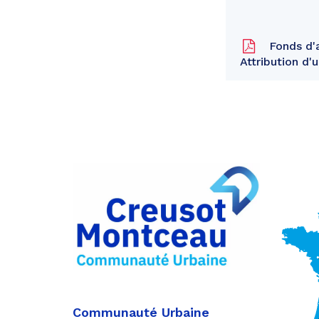
Fonds d'
Attribution d
Partager
sur
Partager
Facebook
sur
Partager
Twitter
par
e-
mail
Communauté Urbaine