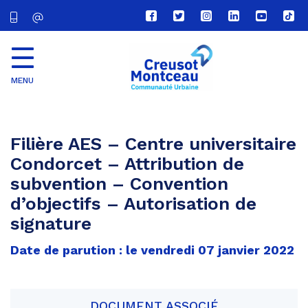
Lien
Lien
Lien
Lien
Lien
Lien
vers
vers
vers
vers
vers
vers
le
le
le
le
la
le
compte
compte
compte
compte
chaîne
com
Facebook
Twitter
Instagram
Linkedin
Youtube
tikt
MENU
CU
Creusot
Montceau
Filière AES – Centre universitaire
Condorcet – Attribution de
subvention – Convention
d’objectifs – Autorisation de
signature
Date de parution : le vendredi 07 janvier 2022
DOCUMENT ASSOCIÉ