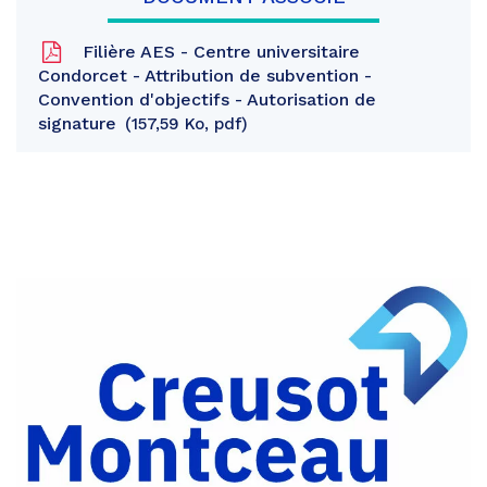
Filière AES - Centre universitaire
Condorcet - Attribution de subvention -
Convention d'objectifs - Autorisation de
signature
157,59 Ko, pdf
Partager
sur
Partager
Facebook
sur
Partager
Twitter
par
e-