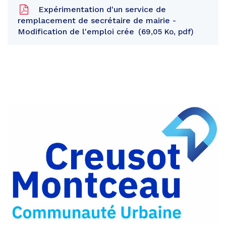
Expérimentation d'un service de
remplacement de secrétaire de mairie -
Modification de l'emploi crée
69,05 Ko, pdf
Partager
sur
Partager
Facebook
sur
Partager
Twitter
par
e-
mail