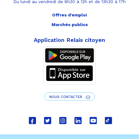
Du lundi au vendredi de 8h30 à 12h et de 13h30 à 17h
Offres d’emploi
Marchés publics
Application Relais citoyen
NOUS CONTACTER
Lien
Lien
Lien
Lien
Lien
Lien
vers
vers
vers
vers
vers
vers
le
le
le
le
la
le