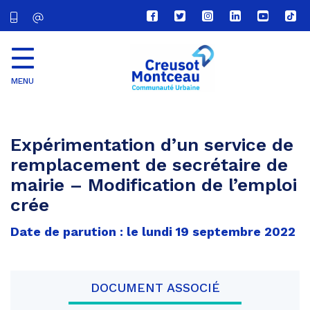
Lien
Lien
Lien
Lien
Lien
Lien
vers
vers
vers
vers
vers
vers
le
le
le
le
la
le
compte
compte
compte
compte
chaîne
com
Facebook
Twitter
Instagram
Linkedin
Youtube
tikt
MENU
CU
Creusot
Montceau
Expérimentation d’un service de
remplacement de secrétaire de
mairie – Modification de l’emploi
crée
Date de parution : le lundi 19 septembre 2022
DOCUMENT ASSOCIÉ