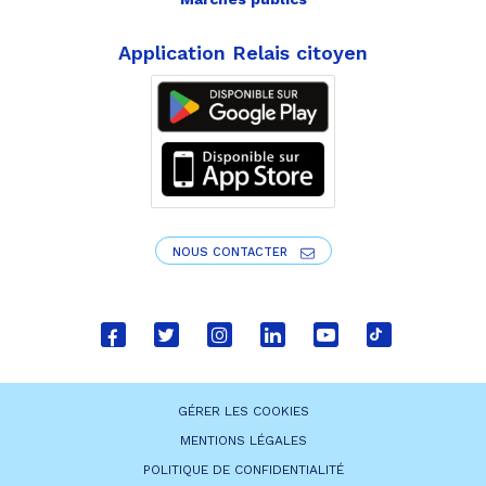
Application Relais citoyen
NOUS CONTACTER
Lien
Lien
Lien
Lien
Lien
Lien
vers
vers
vers
vers
vers
vers
le
le
le
le
la
le
GÉRER LES COOKIES
compte
compte
compte
compte
chaîne
compte
MENTIONS LÉGALES
Facebook
Twitter
Instagram
Linkedin
Youtube
tiktok
POLITIQUE DE CONFIDENTIALITÉ