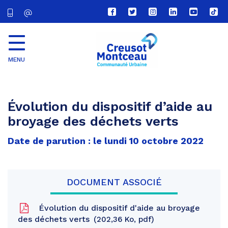
Lien
Lien
Lien
Lien
Lien
Lien
vers
vers
vers
vers
vers
vers
le
le
le
le
la
le
compte
compte
compte
compte
chaîne
com
Facebook
Twitter
Instagram
Linkedin
Youtube
tikt
MENU
CU
Creusot
Montceau
Évolution du dispositif d’aide au
broyage des déchets verts
Date de parution : le lundi 10 octobre 2022
DOCUMENT ASSOCIÉ
Évolution du dispositif d'aide au broyage
des déchets verts
202,36 Ko, pdf