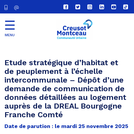
Lien
Lien
Lien
Lien
Lien
Lien
vers
vers
vers
vers
vers
vers
le
le
le
le
la
le
compte
compte
compte
compte
chaîne
com
Facebook
Twitter
Instagram
Linkedin
Youtube
tikt
MENU
CU
Creusot
Montceau
Etude stratégique d’habitat et
de peuplement à l’échelle
intercommunale – Dépôt d’une
demande de communication de
données détaillées au logement
auprès de la DREAL Bourgogne
Franche Comté
Date de parution : le mardi 25 novembre 2025