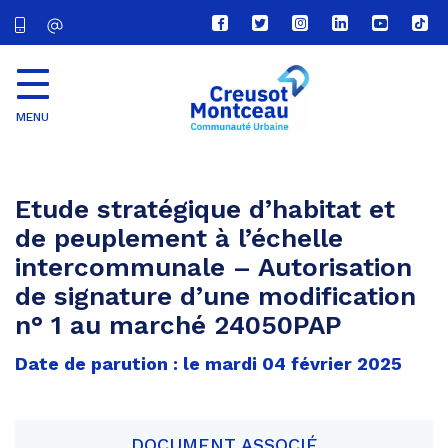
Lien
Lien
Lien
Lien
Lien
Lien
vers
vers
vers
vers
vers
vers
le
le
le
le
la
le
compte
compte
compte
compte
chaîne
com
Facebook
Twitter
Instagram
Linkedin
Youtube
tikt
MENU
CU
Creusot
Montceau
Etude stratégique d’habitat et
de peuplement à l’échelle
intercommunale – Autorisation
de signature d’une modification
n° 1 au marché 24050PAP
Date de parution : le mardi 04 février 2025
DOCUMENT ASSOCIÉ