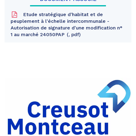
Etude stratégique d'habitat et de
peuplement à l'échelle intercommunale -
Autorisation de signature d'une modification n°
1 au marché 24050PAP
, pdf
Partager
sur
Partager
Facebook
sur
Partager
Twitter
par
e-