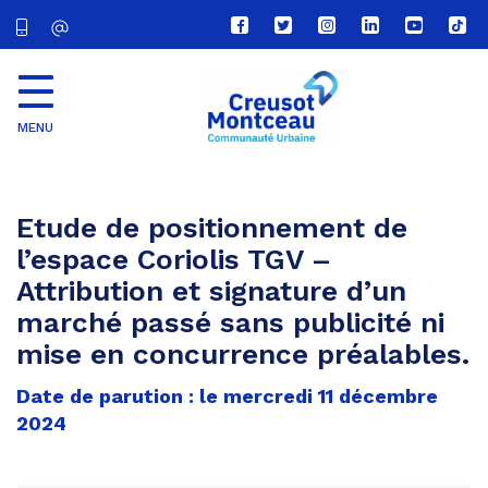
Lien
Lien
Lien
Lien
Lien
Lien
vers
vers
vers
vers
vers
vers
le
le
le
le
la
le
compte
compte
compte
compte
chaîne
com
Facebook
Twitter
Instagram
Linkedin
Youtube
tikt
MENU
CU
Creusot
Montceau
Etude de positionnement de
l’espace Coriolis TGV –
Attribution et signature d’un
marché passé sans publicité ni
mise en concurrence préalables.
Date de parution : le mercredi 11 décembre
2024