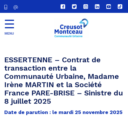
Lien
Lien
Lien
Lien
Lien
Lien
vers
vers
vers
vers
vers
vers
le
le
le
le
la
le
compte
compte
compte
compte
chaîne
com
Facebook
Twitter
Instagram
Linkedin
Youtube
tikt
MENU
CU
Creusot
Montceau
ESSERTENNE – Contrat de
transaction entre la
Communauté Urbaine, Madame
Irène MARTIN et la Société
France PARE-BRISE – Sinistre du
8 juillet 2025
Date de parution : le mardi 25 novembre 2025