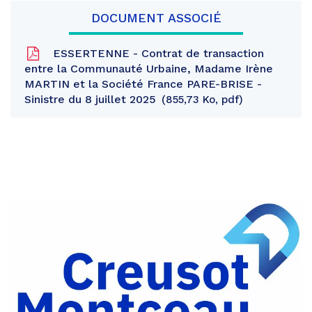
DOCUMENT ASSOCIÉ
ESSERTENNE - Contrat de transaction
entre la Communauté Urbaine, Madame Irène
MARTIN et la Société France PARE-BRISE -
Sinistre du 8 juillet 2025
855,73 Ko, pdf
Partager
sur
Partager
Facebook
sur
Partager
Twitter
par