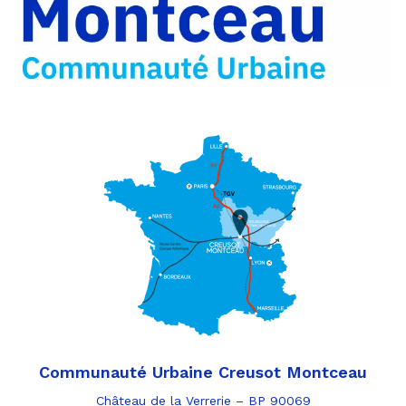
par
e-
mail
Communauté Urbaine Creusot Montceau
Château de la Verrerie – BP 90069