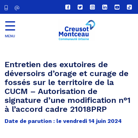
Lien
Lien
Lien
Lien
Lien
Lien
vers
vers
vers
vers
vers
vers
le
le
le
le
la
le
compte
compte
compte
compte
chaîne
com
Facebook
Twitter
Instagram
Linkedin
Youtube
tikt
MENU
CU
Creusot
Montceau
Entretien des exutoires de
déversoirs d’orage et curage de
fossés sur le territoire de la
CUCM – Autorisation de
signature d’une modification n°1
à l’accord cadre 21018PRP
Date de parution : le vendredi 14 juin 2024