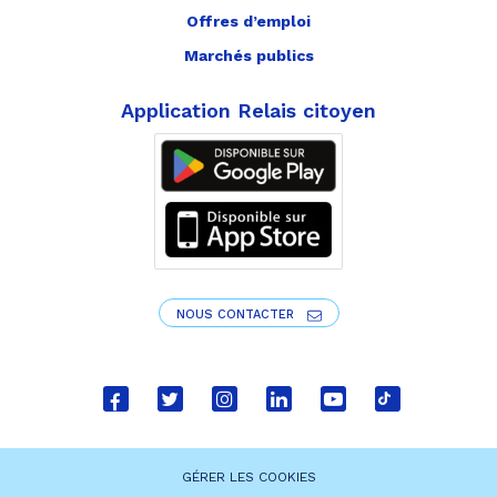
Offres d’emploi
Marchés publics
Application Relais citoyen
NOUS CONTACTER
Lien
Lien
Lien
Lien
Lien
Lien
vers
vers
vers
vers
vers
vers
le
le
le
le
la
le
GÉRER LES COOKIES
compte
compte
compte
compte
chaîne
compte