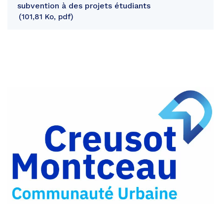
subvention à des projets étudiants
101,81 Ko, pdf
Partager
sur
Partager
Facebook
sur
Partager
Twitter
par
e-
mail