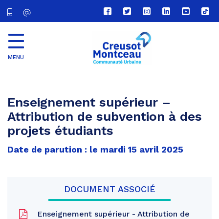
Lien
Lien
Lien
Lien
Lien
Lien
vers
vers
vers
vers
vers
vers
le
le
le
le
la
le
compte
compte
compte
compte
chaîne
com
Facebook
Twitter
Instagram
Linkedin
Youtube
tikt
MENU
CU
Creusot
Montceau
Enseignement supérieur –
Attribution de subvention à des
projets étudiants
Date de parution : le mardi 15 avril 2025
DOCUMENT ASSOCIÉ
Enseignement supérieur - Attribution de