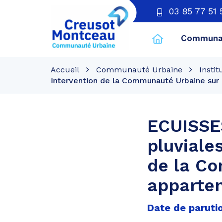
03 85 77 51 
Communau
CU
Creusot
Accueil
Communauté Urbaine
Instit
Montceau
Intervention de la Communauté Urbaine sur u
ECUISSE
pluviale
de la Co
apparten
Date de parutio