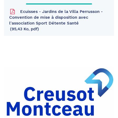
Ecuisses - Jardins de la Villa Perrusson -
Convention de mise à disposition avec
l'association Sport Détente Santé
95,43 Ko, pdf
Partager
sur
Partager
Facebook
sur
Partager
Twitter
par
e-