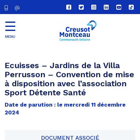
Lien
Lien
Lien
Lien
Lien
Lien
vers
vers
vers
vers
vers
vers
le
le
le
le
la
le
compte
compte
compte
compte
chaîne
com
Facebook
Twitter
Instagram
Linkedin
Youtube
tikt
MENU
CU
Creusot
Montceau
Ecuisses – Jardins de la Villa
Perrusson – Convention de mise
à disposition avec l’association
Sport Détente Santé
Date de parution : le mercredi 11 décembre
2024
DOCUMENT ASSOCIÉ