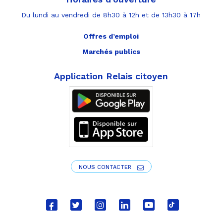
Du lundi au vendredi de 8h30 à 12h et de 13h30 à 17h
Offres d’emploi
Marchés publics
Application Relais citoyen
NOUS CONTACTER
Lien
Lien
Lien
Lien
Lien
Lien
vers
vers
vers
vers
vers
vers