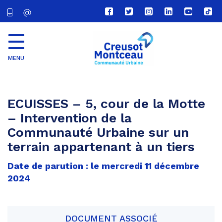
Lien
Lien
Lien
Lien
Lien
Lien
vers
vers
vers
vers
vers
vers
le
le
le
le
la
le
compte
compte
compte
compte
chaîne
com
Facebook
Twitter
Instagram
Linkedin
Youtube
tikt
MENU
CU
Creusot
Montceau
ECUISSES – 5, cour de la Motte
– Intervention de la
Communauté Urbaine sur un
terrain appartenant à un tiers
Date de parution : le mercredi 11 décembre
2024
DOCUMENT ASSOCIÉ