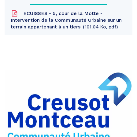
ECUISSES - 5, cour de la Motte -
Intervention de la Communauté Urbaine sur un
terrain appartenant à un tiers
101,04 Ko, pdf
Partager
sur
Partager
Facebook
sur
Partager
Twitter
par
e-
mail