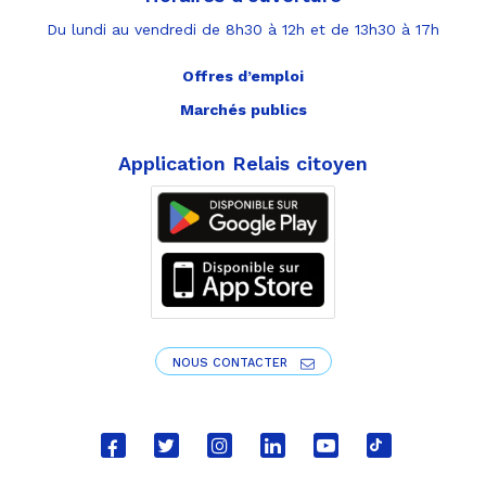
Du lundi au vendredi de 8h30 à 12h et de 13h30 à 17h
Offres d’emploi
Marchés publics
Application Relais citoyen
NOUS CONTACTER
Lien
Lien
Lien
Lien
Lien
Lien
vers
vers
vers
vers
vers
vers