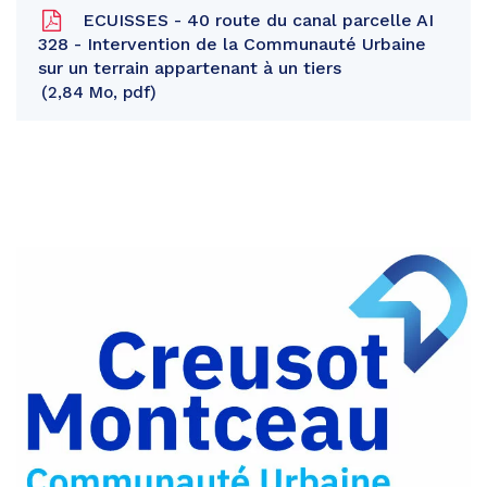
ECUISSES - 40 route du canal parcelle AI
328 - Intervention de la Communauté Urbaine
sur un terrain appartenant à un tiers
2,84 Mo, pdf
Partager
sur
Partager
Facebook
sur
Partager
Twitter
par
e-
mail