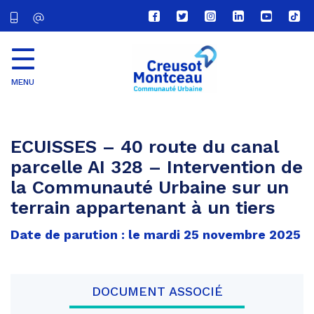
Lien
Lien
Lien
Lien
Lien
Lien
vers
vers
vers
vers
vers
vers
le
le
le
le
la
le
compte
compte
compte
compte
chaîne
com
Facebook
Twitter
Instagram
Linkedin
Youtube
tikt
MENU
CU
Creusot
Montceau
ECUISSES – 40 route du canal
parcelle AI 328 – Intervention de
la Communauté Urbaine sur un
terrain appartenant à un tiers
Date de parution : le mardi 25 novembre 2025
DOCUMENT ASSOCIÉ