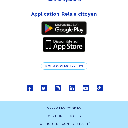
Application Relais citoyen
NOUS CONTACTER
Lien
Lien
Lien
Lien
Lien
Lien
vers
vers
vers
vers
vers
vers
le
le
le
le
la
le
GÉRER LES COOKIES
compte
compte
compte
compte
chaîne
compte
MENTIONS LÉGALES
Facebook
Twitter
Instagram
Linkedin
Youtube
tiktok
POLITIQUE DE CONFIDENTIALITÉ