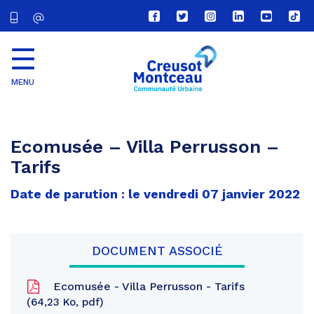
Lien
Lien
Lien
Lien
Lien
Lien
vers
vers
vers
vers
vers
vers
le
le
le
le
la
le
compte
compte
compte
compte
chaîne
com
Facebook
Twitter
Instagram
Linkedin
Youtube
tikt
MENU
CU
Creusot
Montceau
Ecomusée – Villa Perrusson –
Tarifs
Date de parution : le vendredi 07 janvier 2022
DOCUMENT ASSOCIÉ
Ecomusée - Villa Perrusson - Tarifs
64,23 Ko, pdf