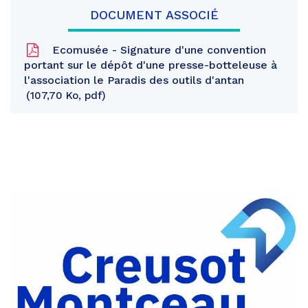
DOCUMENT ASSOCIÉ
Ecomusée - Signature d'une convention
portant sur le dépôt d'une presse-botteleuse à
l'association le Paradis des outils d'antan
107,70 Ko, pdf
Partager
sur
Partager
Facebook
sur
Partager
Twitter
par