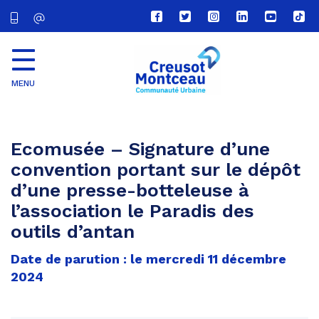
Lien
Lien
Lien
Lien
Lien
Lien
vers
vers
vers
vers
vers
vers
le
le
le
le
la
le
compte
compte
compte
compte
chaîne
com
Facebook
Twitter
Instagram
Linkedin
Youtube
tikt
MENU
CU
Creusot
Montceau
Ecomusée – Signature d’une
convention portant sur le dépôt
d’une presse-botteleuse à
l’association le Paradis des
outils d’antan
Date de parution : le mercredi 11 décembre
2024