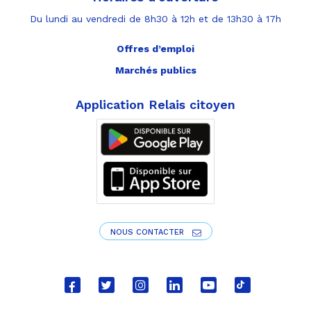
Du lundi au vendredi de 8h30 à 12h et de 13h30 à 17h
Offres d’emploi
Marchés publics
Application Relais citoyen
NOUS CONTACTER
Lien
Lien
Lien
Lien
Lien
Lien
vers
vers
vers
vers
vers
vers