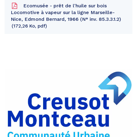
Ecomusée - prêt de l'huile sur bois
Locomotive à vapeur sur la ligne Marseille-
Nice, Edmond Bernard, 1966 (N° inv. 85.3.3.1.2)
172,26 Ko, pdf
Partager
sur
Partager
Facebook
sur
Partager
Twitter
par
e-
mail