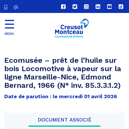
Lien
Lien
Lien
Lien
Lien
Lien
vers
vers
vers
vers
vers
vers
le
le
le
le
la
le
compte
compte
compte
compte
chaîne
com
Facebook
Twitter
Instagram
Linkedin
Youtube
tikt
MENU
CU
Creusot
Montceau
Ecomusée – prêt de l’huile sur
bois Locomotive à vapeur sur la
ligne Marseille-Nice, Edmond
Bernard, 1966 (N° inv. 85.3.3.1.2)
Date de parution : le mercredi 01 avril 2026
DOCUMENT ASSOCIÉ