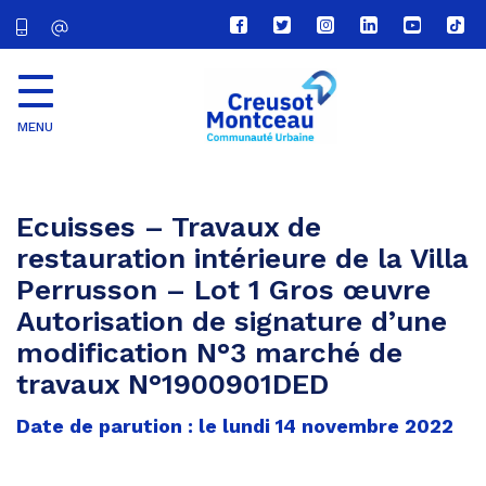
Lien
Lien
Lien
Lien
Lien
Lien
vers
vers
vers
vers
vers
vers
le
le
le
le
la
le
compte
compte
compte
compte
chaîne
com
Facebook
Twitter
Instagram
Linkedin
Youtube
tikt
MENU
CU
Creusot
Montceau
Ecuisses – Travaux de
restauration intérieure de la Villa
Perrusson – Lot 1 Gros œuvre
Autorisation de signature d’une
modification N°3 marché de
travaux N°1900901DED
Date de parution : le lundi 14 novembre 2022