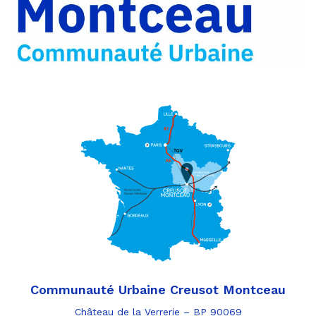
par
e-
mail
Communauté Urbaine Creusot Montceau
Château de la Verrerie – BP 90069