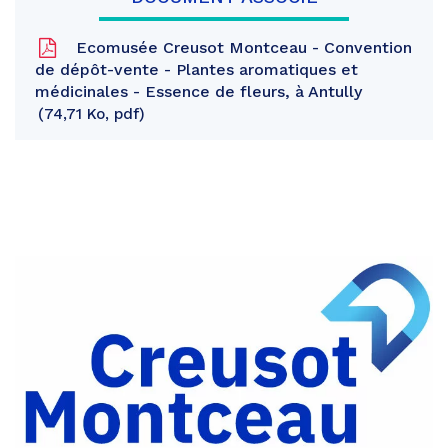
Ecomusée Creusot Montceau - Convention
de dépôt-vente - Plantes aromatiques et
médicinales - Essence de fleurs, à Antully
74,71 Ko, pdf
Partager
sur
Partager
Facebook
sur
Partager
Twitter
par
e-