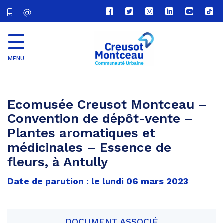
Lien
Lien
Lien
Lien
Lien
Lien
vers
vers
vers
vers
vers
vers
le
le
le
le
la
le
compte
compte
compte
compte
chaîne
com
Facebook
Twitter
Instagram
Linkedin
Youtube
tikt
MENU
CU
Creusot
Montceau
Ecomusée Creusot Montceau –
Convention de dépôt-vente –
Plantes aromatiques et
médicinales – Essence de
fleurs, à Antully
Date de parution : le lundi 06 mars 2023
DOCUMENT ASSOCIÉ