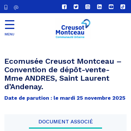
Lien
Lien
Lien
Lien
Lien
Lien
vers
vers
vers
vers
vers
vers
le
le
le
le
la
le
compte
compte
compte
compte
chaîne
com
Facebook
Twitter
Instagram
Linkedin
Youtube
tikt
MENU
CU
Creusot
Montceau
Ecomusée Creusot Montceau –
Convention de dépôt-vente-
Mme ANDRES, Saint Laurent
d’Andenay.
Date de parution : le mardi 25 novembre 2025
DOCUMENT ASSOCIÉ