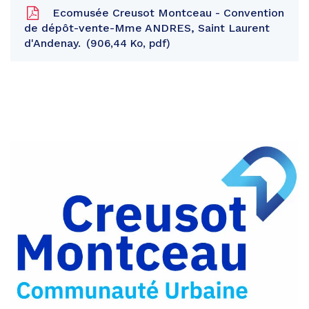
Ecomusée Creusot Montceau - Convention
de dépôt-vente-Mme ANDRES, Saint Laurent
d'Andenay.
906,44 Ko, pdf
Partager
sur
Partager
Facebook
sur
Partager
Twitter
par
e-
mail