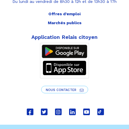
Du lundi au vendredi de 8h30 à 12h et de 13h30 à 17h
Offres d’emploi
Marchés publics
Application Relais citoyen
NOUS CONTACTER
Lien
Lien
Lien
Lien
Lien
Lien
vers
vers
vers
vers
vers
vers
le
le
le
le
la
le