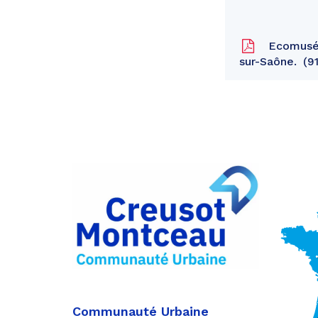
Ecomusée
sur-Saône.
91
Partager
sur
Partager
Facebook
sur
Partager
Twitter
par
e-
mail
Communauté Urbaine