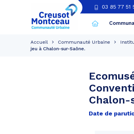
03 85 77 51 
Communau
CU
Creusot
Accueil
Communauté Urbaine
Instit
Montceau
jeu à Chalon-sur-Saône.
Ecomusé
Conventi
Chalon-
Date de paruti