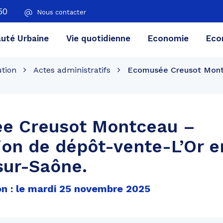
50
Nous contacter
té Urbaine
Vie quotidienne
Economie
Eco
ution
Actes administratifs
Ecomusée Creusot Montc
e Creusot Montceau –
on de dépôt-vente-L’Or e
sur-Saône.
on : le mardi 25 novembre 2025