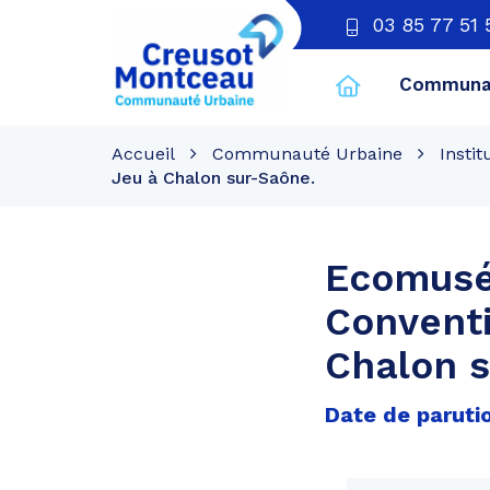
03 85 77 51 
Communau
CU
Creusot
Accueil
Communauté Urbaine
Instit
Montceau
Jeu à Chalon sur-Saône.
Ecomusé
Conventi
Chalon s
Date de parutio