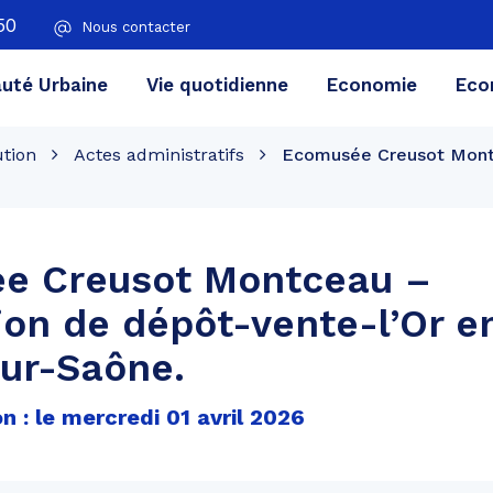
50
Nous contacter
té Urbaine
Vie quotidienne
Economie
Eco
ution
Actes administratifs
Ecomusée Creusot Montc
e Creusot Montceau –
on de dépôt-vente-l’Or e
ur-Saône.
n : le mercredi 01 avril 2026