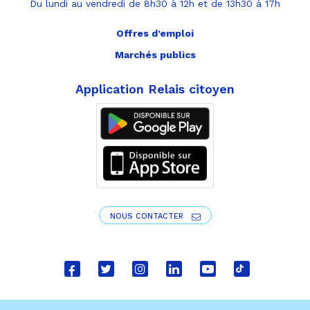
Du lundi au vendredi de 8h30 à 12h et de 13h30 à 17h
Offres d’emploi
Marchés publics
Application Relais citoyen
NOUS CONTACTER
Lien
Lien
Lien
Lien
Lien
Lien
vers
vers
vers
vers
vers
vers
le
le
le
le
la
le