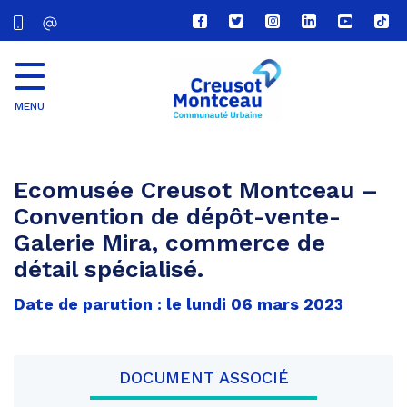
Lien
Lien
Lien
Lien
Lien
Lien
vers
vers
vers
vers
vers
vers
le
le
le
le
la
le
compte
compte
compte
compte
chaîne
com
Facebook
Twitter
Instagram
Linkedin
Youtube
tikt
MENU
CU
Creusot
Montceau
Ecomusée Creusot Montceau –
Convention de dépôt-vente-
Galerie Mira, commerce de
détail spécialisé.
Date de parution : le lundi 06 mars 2023
DOCUMENT ASSOCIÉ