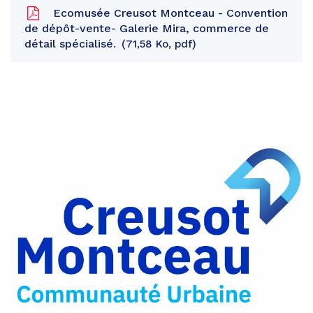
Ecomusée Creusot Montceau - Convention
de dépôt-vente- Galerie Mira, commerce de
détail spécialisé.
71,58 Ko, pdf
Partager
sur
Partager
Facebook
sur
Partager
Twitter
par
e-
mail