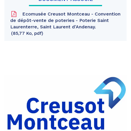
Ecomusée Creusot Montceau - Convention
de dépôt-vente de poteries - Poterie Saint
Laurenterre, Saint Laurent d'Andenay.
85,77 Ko, pdf
Partager
sur
Partager
Facebook
sur
Partager
Twitter
par
e-