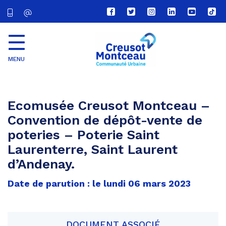
Lien
Lien
Lien
Lien
Lien
Lien
vers
vers
vers
vers
vers
vers
le
le
le
le
la
le
compte
compte
compte
compte
chaîne
com
Facebook
Twitter
Instagram
Linkedin
Youtube
tikt
MENU
CU
Creusot
Montceau
Ecomusée Creusot Montceau –
Convention de dépôt-vente de
poteries – Poterie Saint
Laurenterre, Saint Laurent
d’Andenay.
Date de parution : le lundi 06 mars 2023
DOCUMENT ASSOCIÉ