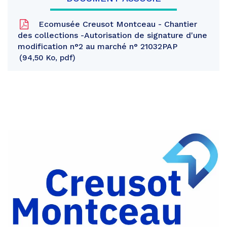
Ecomusée Creusot Montceau - Chantier
des collections -Autorisation de signature d'une
modification n°2 au marché n° 21032PAP
94,50 Ko, pdf
Partager
sur
Partager
Facebook
sur
Partager
Twitter
par
e-