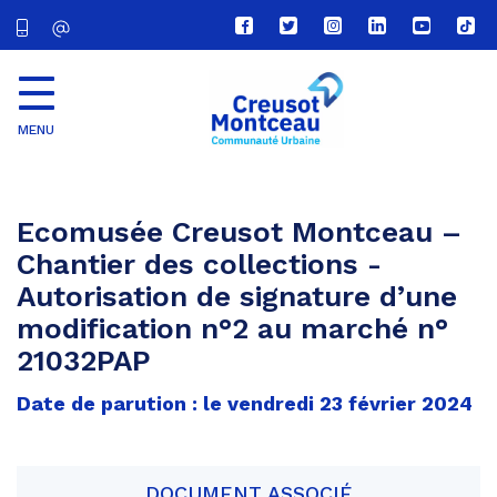
Lien
Lien
Lien
Lien
Lien
Lien
vers
vers
vers
vers
vers
vers
le
le
le
le
la
le
compte
compte
compte
compte
chaîne
com
Facebook
Twitter
Instagram
Linkedin
Youtube
tikt
MENU
CU
Creusot
Montceau
Ecomusée Creusot Montceau –
Chantier des collections -
Autorisation de signature d’une
modification n°2 au marché n°
21032PAP
Date de parution : le vendredi 23 février 2024
DOCUMENT ASSOCIÉ