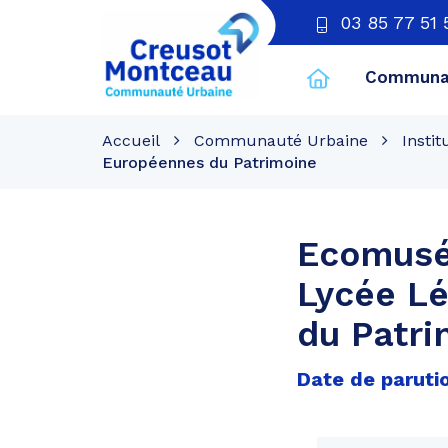
03 85 77 51 
Communau
CU
Creusot
Accueil
Communauté Urbaine
Instit
Montceau
Européennes du Patrimoine
Ecomusé
Lycée L
du Patri
Date de parution