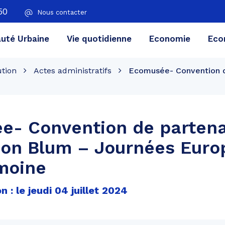
50
Nous contacter
té Urbaine
Vie quotidienne
Economie
Eco
ution
Actes administratifs
Ecomusée- Convention d
e- Convention de partena
éon Blum – Journées Eur
moine
 : le jeudi 04 juillet 2024