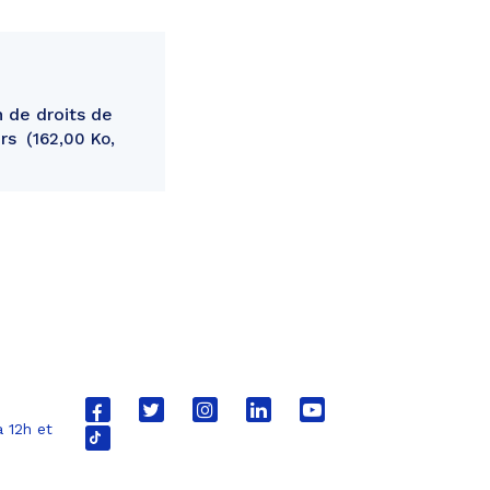
 de droits de
ers
162,00 Ko,
Lien
Lien
Lien
Lien
Lien
 12h et
vers
vers
vers
vers
vers
Lien
le
le
le
le
la
vers