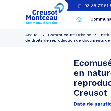
03 85 77 51 
Communau
CU
Creusot
Accueil
Communauté Urbaine
Instit
Montceau
de droits de reproduction de documents de
Ecomusée
en natur
reprodu
Creusot 
Date de parutio