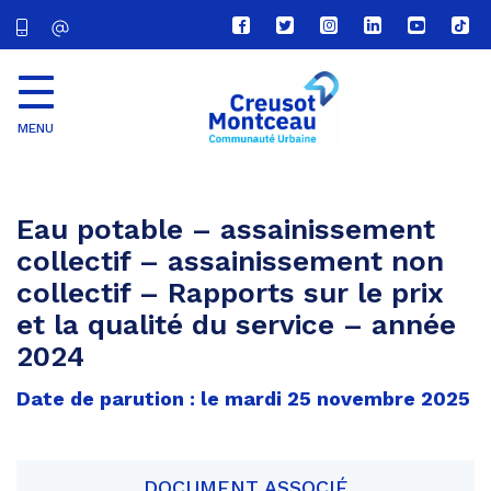
Lien
Lien
Lien
Lien
Lien
Lien
vers
vers
vers
vers
vers
vers
le
le
le
le
la
le
compte
compte
compte
compte
chaîne
com
Facebook
Twitter
Instagram
Linkedin
Youtube
tikt
MENU
CU
Creusot
Montceau
Eau potable – assainissement
collectif – assainissement non
collectif – Rapports sur le prix
et la qualité du service – année
2024
Date de parution : le mardi 25 novembre 2025
DOCUMENT ASSOCIÉ