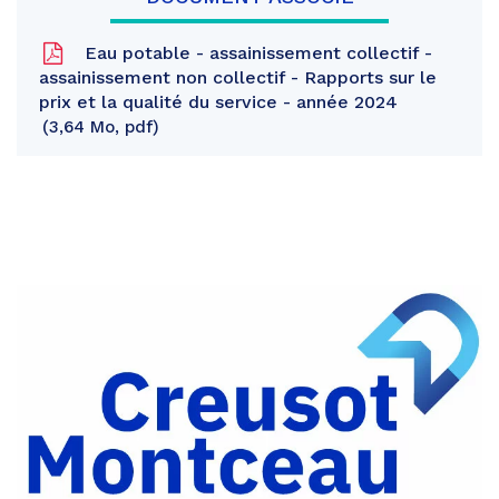
Eau potable - assainissement collectif -
assainissement non collectif - Rapports sur le
prix et la qualité du service - année 2024
3,64 Mo, pdf
Partager
sur
Partager
Facebook
sur
Partager
Twitter
par
e-