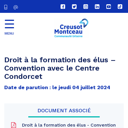
Lien
Lien
Lien
Lien
Lien
Lien
vers
vers
vers
vers
vers
vers
le
le
le
le
la
le
compte
compte
compte
compte
chaîne
com
Facebook
Twitter
Instagram
Linkedin
Youtube
tikt
MENU
CU
Creusot
Montceau
Droit à la formation des élus –
Convention avec le Centre
Condorcet
Date de parution : le jeudi 04 juillet 2024
DOCUMENT ASSOCIÉ
Droit à la formation des élus - Convention