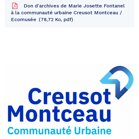
Don d'archives de Marie Josette Fontanel
à la communauté urbaine Creusot Montceau /
Ecomusée
78,72 Ko, pdf
Partager
sur
Partager
Facebook
sur
Partager
Twitter
par
e-
mail