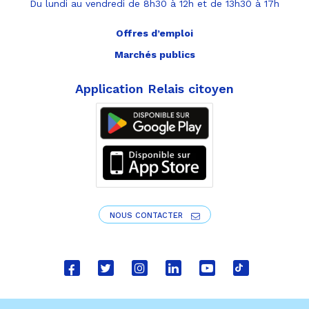
Du lundi au vendredi de 8h30 à 12h et de 13h30 à 17h
Offres d’emploi
Marchés publics
Application Relais citoyen
NOUS CONTACTER
Lien
Lien
Lien
Lien
Lien
Lien
vers
vers
vers
vers
vers
vers
le
le
le
le
la
le