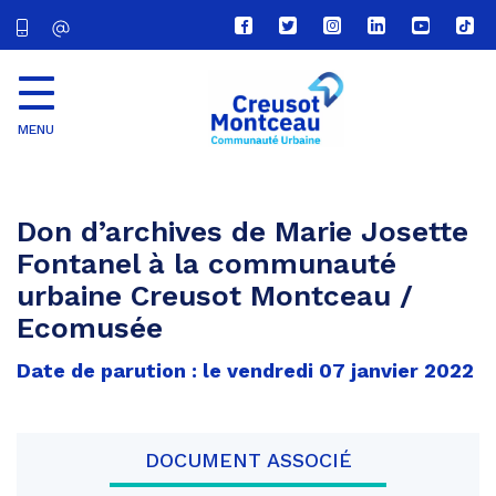
Lien
Lien
Lien
Lien
Lien
Lien
vers
vers
vers
vers
vers
vers
le
le
le
le
la
le
compte
compte
compte
compte
chaîne
com
Facebook
Twitter
Instagram
Linkedin
Youtube
tikt
MENU
CU
Creusot
Montceau
Don d’archives de Marie Josette
Fontanel à la communauté
urbaine Creusot Montceau /
Ecomusée
Date de parution : le vendredi 07 janvier 2022
DOCUMENT ASSOCIÉ