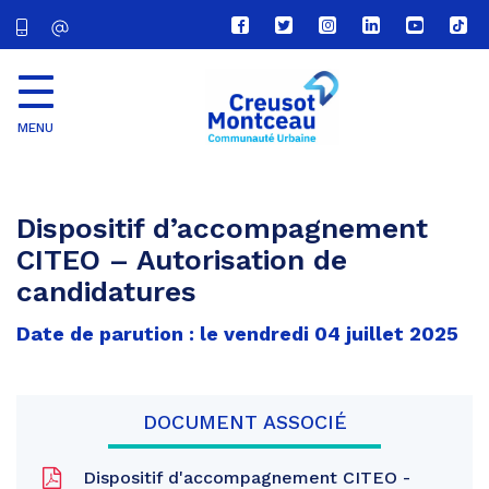
Lien
Lien
Lien
Lien
Lien
Lien
vers
vers
vers
vers
vers
vers
le
le
le
le
la
le
compte
compte
compte
compte
chaîne
com
Facebook
Twitter
Instagram
Linkedin
Youtube
tikt
MENU
CU
Creusot
Montceau
Dispositif d’accompagnement
CITEO – Autorisation de
candidatures
Date de parution : le vendredi 04 juillet 2025
DOCUMENT ASSOCIÉ
Dispositif d'accompagnement CITEO -