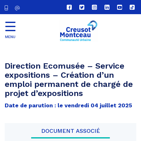
Lien
Lien
Lien
Lien
Lien
Lien
vers
vers
vers
vers
vers
vers
le
le
le
le
la
le
compte
compte
compte
compte
chaîne
com
Facebook
Twitter
Instagram
Linkedin
Youtube
tikt
MENU
CU
Creusot
Montceau
Direction Ecomusée – Service
expositions – Création d’un
emploi permanent de chargé de
projet d’expositions
Date de parution : le vendredi 04 juillet 2025
DOCUMENT ASSOCIÉ