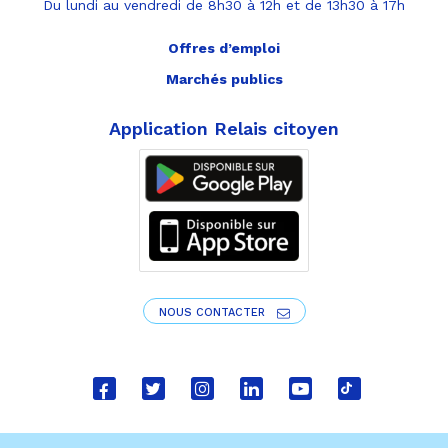
Du lundi au vendredi de 8h30 à 12h et de 13h30 à 17h
Offres d’emploi
Marchés publics
Application Relais citoyen
NOUS CONTACTER
Lien
Lien
Lien
Lien
Lien
Lien
vers
vers
vers
vers
vers
vers
le
le
le
le
la
le