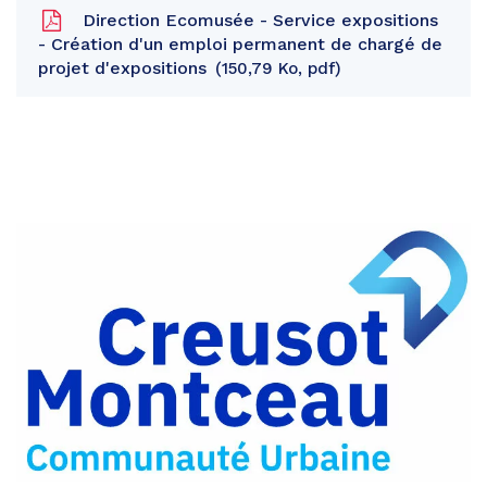
Direction Ecomusée - Service expositions
- Création d'un emploi permanent de chargé de
projet d'expositions
150,79 Ko, pdf
Partager
sur
Partager
Facebook
sur
Partager
Twitter
par
e-
mail