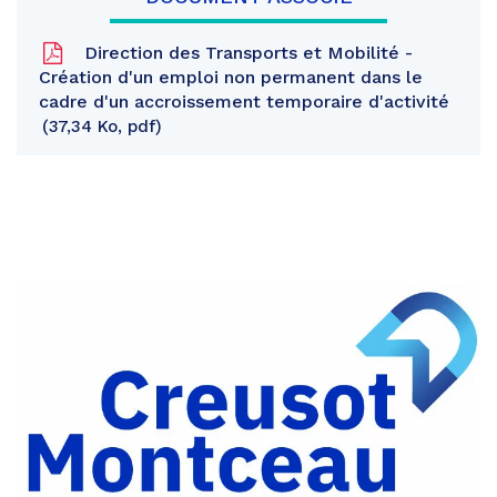
Direction des Transports et Mobilité -
Création d'un emploi non permanent dans le
cadre d'un accroissement temporaire d'activité
37,34 Ko, pdf
Partager
sur
Partager
Facebook
sur
Partager
Twitter
par
e-