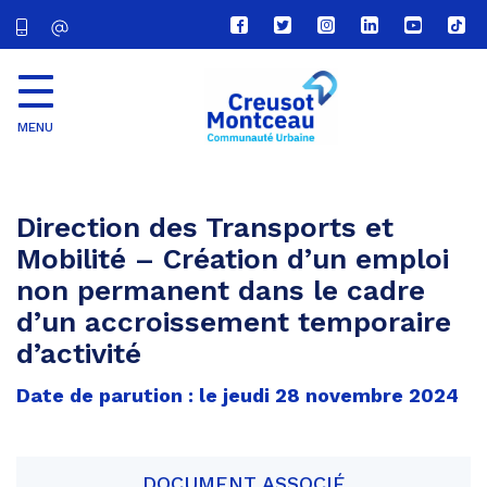
Lien
Lien
Lien
Lien
Lien
Lien
vers
vers
vers
vers
vers
vers
le
le
le
le
la
le
compte
compte
compte
compte
chaîne
com
Facebook
Twitter
Instagram
Linkedin
Youtube
tikt
MENU
CU
Creusot
Montceau
Direction des Transports et
Mobilité – Création d’un emploi
non permanent dans le cadre
d’un accroissement temporaire
d’activité
Date de parution : le jeudi 28 novembre 2024
DOCUMENT ASSOCIÉ