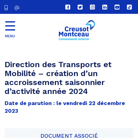
Lien
Lien
Lien
Lien
Lien
Lien
vers
vers
vers
vers
vers
vers
le
le
le
le
la
le
compte
compte
compte
compte
chaîne
com
Facebook
Twitter
Instagram
Linkedin
Youtube
tikt
MENU
CU
Creusot
Montceau
Direction des Transports et
Mobilité – création d’un
accroissement saisonnier
d’activité année 2024
Date de parution : le vendredi 22 décembre
2023
DOCUMENT ASSOCIÉ