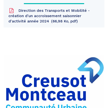
Direction des Transports et Mobilité -
création d'un accroissement saisonnier
d'activité année 2024
66,98 Ko, pdf
Partager
sur
Partager
Facebook
sur
Partager
Twitter
par
e-
mail