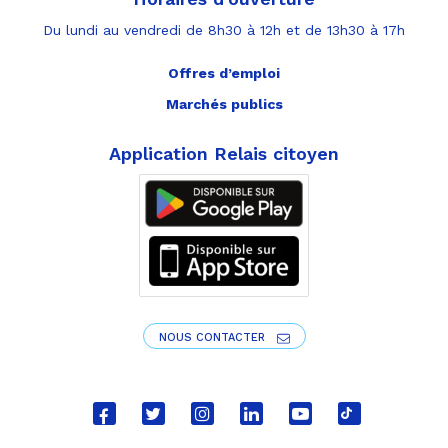
Du lundi au vendredi de 8h30 à 12h et de 13h30 à 17h
Offres d’emploi
Marchés publics
Application Relais citoyen
NOUS CONTACTER
Lien
Lien
Lien
Lien
Lien
Lien
vers
vers
vers
vers
vers
vers