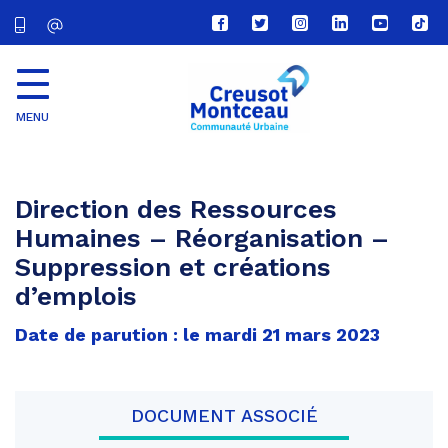
Lien
Lien
Lien
Lien
Lien
Lien
vers
vers
vers
vers
vers
vers
le
le
le
le
la
le
compte
compte
compte
compte
chaîne
com
Facebook
Twitter
Instagram
Linkedin
Youtube
tikt
MENU
CU
Creusot
Montceau
Direction des Ressources
Humaines – Réorganisation –
Suppression et créations
d’emplois
Date de parution : le mardi 21 mars 2023
DOCUMENT ASSOCIÉ