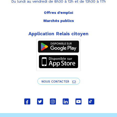
Du lundi au vendredi de 8h30 à 12h et de 13h30 à 17h
Offres d’emploi
Marchés publics
Application Relais citoyen
NOUS CONTACTER
Lien
Lien
Lien
Lien
Lien
Lien
vers
vers
vers
vers
vers
vers
le
le
le
le
la
le