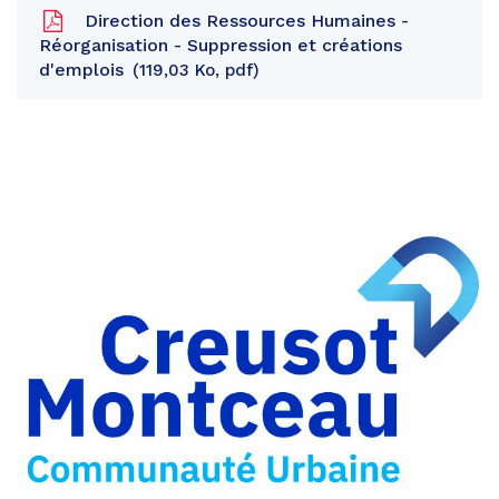
Direction des Ressources Humaines -
Réorganisation - Suppression et créations
d'emplois
119,03 Ko, pdf
Partager
sur
Partager
Facebook
sur
Partager
Twitter
par
e-
mail