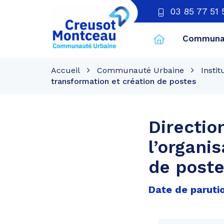
03 85 77 51 
Communau
CU
Creusot
Accueil
Communauté Urbaine
Instit
Montceau
transformation et création de postes
Directio
l’organi
de post
Date de parution