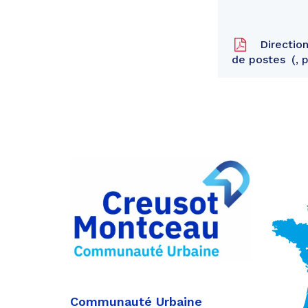
Direction
de postes
, 
Partager
sur
Partager
Facebook
sur
Partager
Twitter
par
e-
mail
Communauté Urbaine