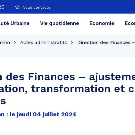
50
Nous contacter
té Urbaine
Vie quotidienne
Economie
Eco
ution
Actes administratifs
Direction des Finances –
n des Finances – ajustem
sation, transformation et 
es
 : le jeudi 04 juillet 2024