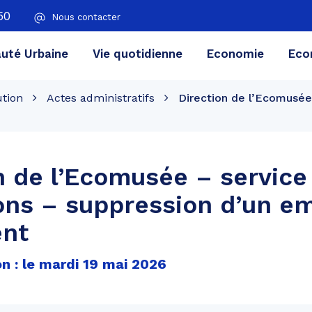
50
Nous contacter
té Urbaine
Vie quotidienne
Economie
Eco
ution
Actes administratifs
Direction de l’Ecomusée 
n de l’Ecomusée – service
ons – suppression d’un em
nt
n : le mardi 19 mai 2026