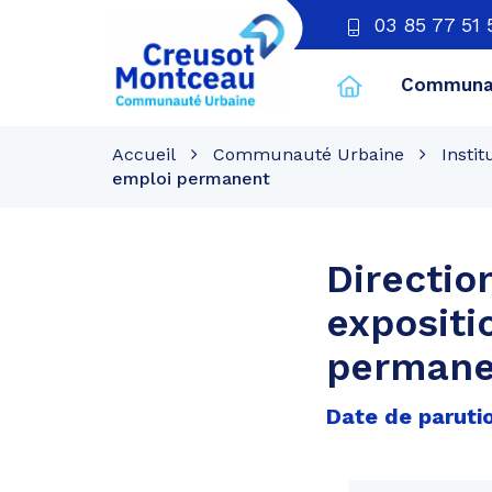
03 85 77 51 
Communau
CU
Creusot
Accueil
Communauté Urbaine
Instit
Montceau
emploi permanent
Directio
expositi
permane
Date de parutio