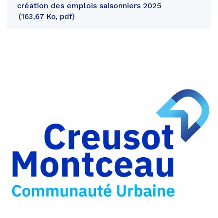
création des emplois saisonniers 2025
163,67 Ko, pdf
Partager
sur
Partager
Facebook
sur
Partager
Twitter
par
e-
mail