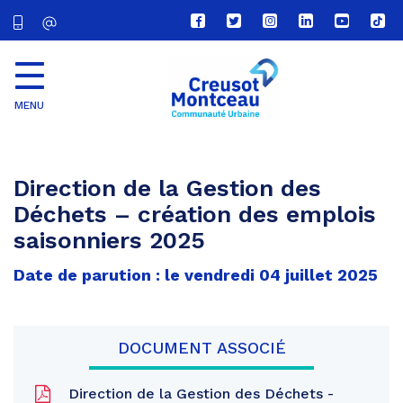
Lien
Lien
Lien
Lien
Lien
Lien
vers
vers
vers
vers
vers
vers
le
le
le
le
la
le
compte
compte
compte
compte
chaîne
com
Facebook
Twitter
Instagram
Linkedin
Youtube
tikt
MENU
CU
Creusot
Montceau
Direction de la Gestion des
Déchets – création des emplois
saisonniers 2025
Date de parution : le vendredi 04 juillet 2025
DOCUMENT ASSOCIÉ
Direction de la Gestion des Déchets -