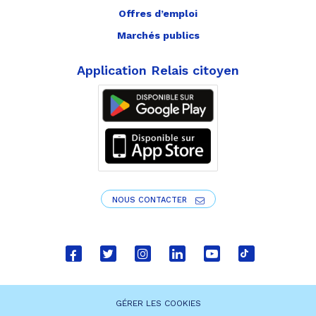
Offres d’emploi
Marchés publics
Application Relais citoyen
NOUS CONTACTER
Lien
Lien
Lien
Lien
Lien
Lien
vers
vers
vers
vers
vers
vers
le
le
le
le
la
le
GÉRER LES COOKIES
compte
compte
compte
compte
chaîne
compte