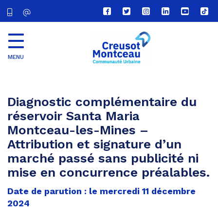
Lien
Lien
Lien
Lien
Lien
Lien
vers
vers
vers
vers
vers
vers
le
le
le
le
la
le
compte
compte
compte
compte
chaîne
com
Facebook
Twitter
Instagram
Linkedin
Youtube
tikt
MENU
CU
Creusot
Montceau
Diagnostic complémentaire du
réservoir Santa Maria
Montceau-les-Mines –
Attribution et signature d’un
marché passé sans publicité ni
mise en concurrence préalables.
Date de parution : le mercredi 11 décembre
2024