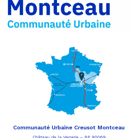
par
e-
mail
Communauté Urbaine Creusot Montceau
Château de la Verrerie – BP 90069