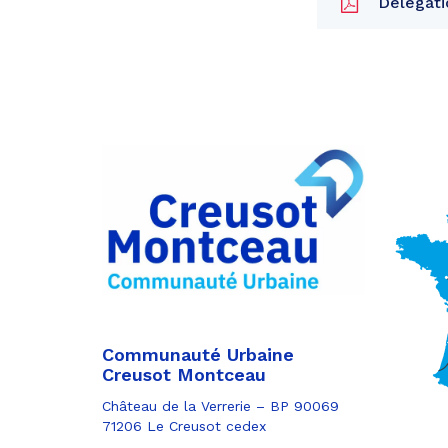
Délégatio
Partager
sur
Partager
Facebook
sur
Partager
Twitter
par
e-
mail
Communauté Urbaine
Creusot Montceau
Château de la Verrerie – BP 90069
71206 Le Creusot cedex