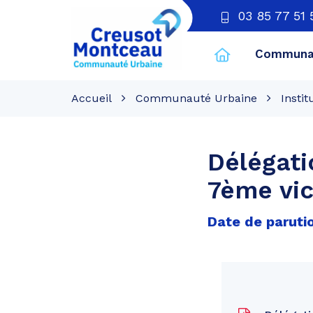
03 85 77 51 
Communau
CU
Creusot
Accueil
Communauté Urbaine
Instit
Montceau
Délégati
7ème vic
Date de parutio