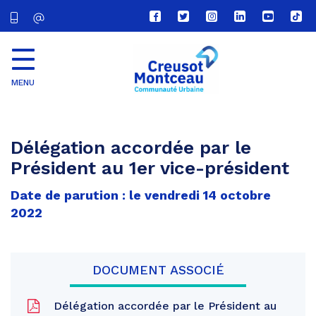
Lien
Lien
Lien
Lien
Lien
Lien
vers
vers
vers
vers
vers
vers
le
le
le
le
la
le
compte
compte
compte
compte
chaîne
com
Facebook
Twitter
Instagram
Linkedin
Youtube
tikt
MENU
CU
Creusot
Montceau
Délégation accordée par le
Président au 1er vice-président
Date de parution : le vendredi 14 octobre
2022
DOCUMENT ASSOCIÉ
Délégation accordée par le Président au